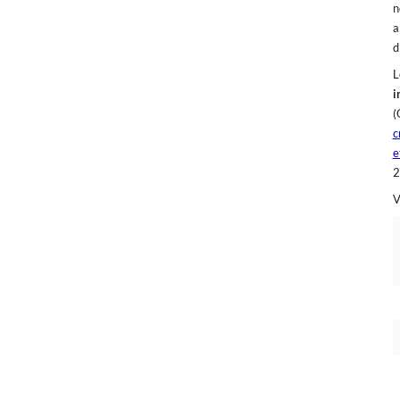
n
a
d
L
i
(
c
e
2
V