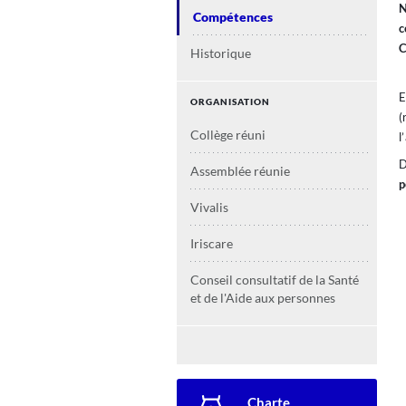
N
Compétences
c
C
Historique
E
ORGANISATION
(
Collège réuni
l’
D
Assemblée réunie
p
Vivalis
Iriscare
Conseil consultatif de la Santé
et de l'Aide aux personnes
Secondary navigation
Charte