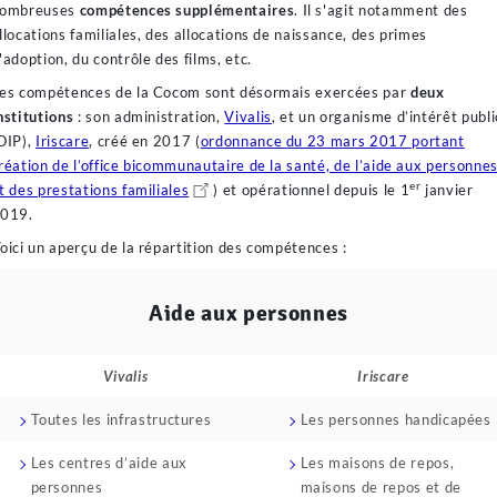
ombreuses
compétences supplémentaires
. Il s'agit notamment des
llocations familiales, des allocations de naissance, des primes
'adoption, du contrôle des films, etc.
es compétences de la Cocom sont désormais exercées par
deux
nstitutions
: son administration,
Vivalis
, et un organisme d’intérêt publi
OIP),
Iriscare
, créé en 2017 (
ordonnance du 23 mars 2017 portant
réation de l’office bicommunautaire de la santé, de l’aide aux personne
er
t des prestations familiales
) et opérationnel depuis le 1
janvier
019.
oici un aperçu de la répartition des compétences :
Aide aux personnes
Vivalis
Iriscare
Toutes les infrastructures
Les personnes handicapées
Les centres d’aide aux
Les maisons de repos,
personnes
maisons de repos et de