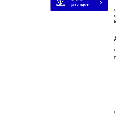
graphique
E
e
b
E
D