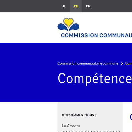
Aller au contenu principal
Fil d'Ariane
Commission communautaire commune
Com
Compétence
Navigation principale
QUI SOMMES-NOUS ?
La Cocom