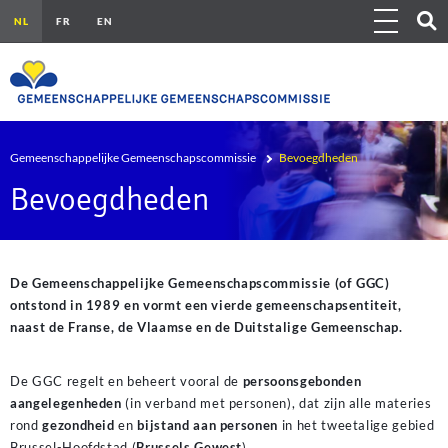
Overslaan en naar de inhoud gaan
Show 
Toggle navig
Outils
Kruimelpad
Gemeenschappelijke Gemeenschapscommissie
Bevoegdheden
Bevoegdheden
De Gemeenschappelijke Gemeenschapscommissie (of GGC)
ontstond in 1989 en vormt een vierde gemeenschapsentiteit,
naast de Franse, de Vlaamse en de Duitstalige Gemeenschap.
De GGC regelt en beheert vooral de
persoonsgebonden
aangelegenheden
(in verband met personen), dat zijn alle materies
rond
gezondheid
en
bijstand aan personen
in het tweetalige gebied
Brussel-Hoofdstad (
Brussels Gewest
).