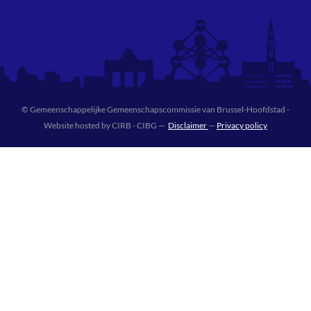
© Gemeenschappelijke Gemeenschapscommissie van Brussel-Hoofdstad -
Website hosted by CIRB - CIBG —
Disclaimer
—
Privacy policy