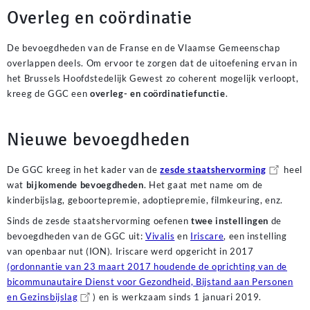
Overleg en coördinatie
De bevoegdheden van de Franse en de Vlaamse Gemeenschap
overlappen deels. Om ervoor te zorgen dat de uitoefening ervan in
het Brussels Hoofdstedelijk Gewest zo coherent mogelijk verloopt,
kreeg de GGC een
overleg- en coördinatiefunctie
.
Nieuwe bevoegdheden
De GGC kreeg in het kader van de
zesde staatshervorming
heel
wat
bijkomende bevoegdheden
. Het gaat met name om de
kinderbijslag, geboortepremie, adoptiepremie, filmkeuring, enz.
Sinds de zesde staatshervorming oefenen
twee instellingen
de
bevoegdheden van de GGC uit:
Vivalis
en
Iriscare
, een instelling
van openbaar nut (ION). Iriscare werd opgericht in 2017
(ordonnantie van 23 maart 2017 houdende de oprichting van de
bicommunautaire Dienst voor Gezondheid, Bijstand aan Personen
en Gezinsbijslag
) en is werkzaam sinds 1 januari 2019.