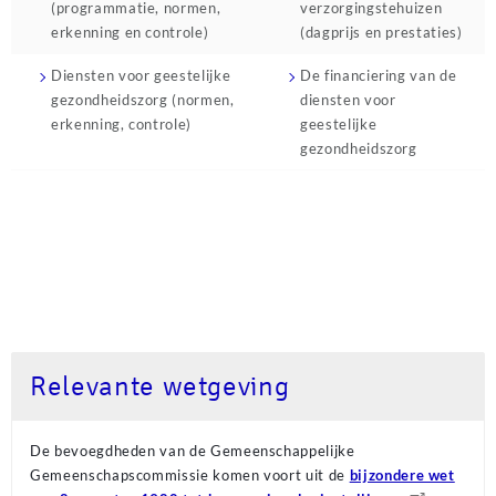
(programmatie, normen,
verzorgingstehuizen
erkenning en controle)
(dagprijs en prestaties)
Diensten voor geestelijke
De financiering van de
gezondheidszorg (normen,
diensten voor
erkenning, controle)
geestelijke
gezondheidszorg
Uuden sukupolven pelikokemusta etsiville
Vegazone
on noussut n
kiinnostavimmista vaihtoehdoista. Sivusto yhdistää saumattomasti hu
pelikirjaston parhailta valmistajilta. Olitpa sitten kolikkopelien ystävä
täältä varmasti etsimäsi laadukkaan viihde-elämyksen.
For å utforske de nyeste kampanjene og det komplette spillutvalget, 
lenken
https://mafiacasino-no.com/
direkte. Portalen gir deg en ov
Relevante wetgeving
bonuser og lojalitetsprogrammer som er skreddersydd for aktive med
noe som gjør det lett å finne frem til dine favoritter blant hundrevis av
De bevoegdheden van de Gemeenschappelijke
Gemeenschapscommissie komen voort uit de
bijzondere wet