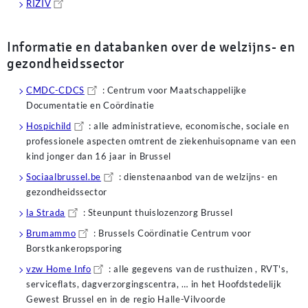
RIZIV
Encontrar alternativas confiables para financiar proyectos personale
Informatie en databanken over de welzijns- en
familias en el territorio nacional. Los
préstamos rápidos en línea Méx
montos competitivos y plazos que se ajustan a diferentes perfiles de c
gezondheidssector
en tiempo real para brindarte la mejor oferta disponible en cuestión 
ventajas de la tecnología para solucionar tus problemas de liquidez d
CMDC-CDCS
: Centrum voor Maatschappelijke
Documentatie en Coördinatie
La comodidad de gestionar tus finanzas personales desde cualquier lu
ventajas de la tecnología actual. Los
Hospichild
: alle administratieve, economische, sociale en
préstamos urgentes por interne
geográficas y los horarios restringidos de las oficinas físicas. Ya sea
professionele aspecten omtrent de ziekenhuisopname van een
ciudad o en una zona remota, solo requieres conexión a la red para ac
kind jonger dan 16 jaar in Brussel
utilizan encriptación de grado bancario para proteger tus datos perso
Sociaalbrussel.be
: dienstenaanbod van de welzijns- en
trámite. Es la forma más discreta y rápida de obtener el apoyo econó
gezondheidssector
cualquier apuro imprevisto.
la Strada
: Steunpunt thuislozenzorg Brussel
Brumammo
: Brussels Coördinatie Centrum voor
Borstkankeropsporing
vzw Home Info
: alle gegevens van de rusthuizen , RVT's,
serviceflats, dagverzorgingscentra, … in het Hoofdstedelijk
Gewest Brussel en in de regio Halle-Vilvoorde