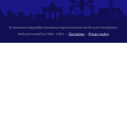
© Gemeenschappelijke Gemeenschapscommissie van Brussel-Hoofdstad -
Website hosted by CIRB - CIBG —
Disclaimer
—
Privacy policy