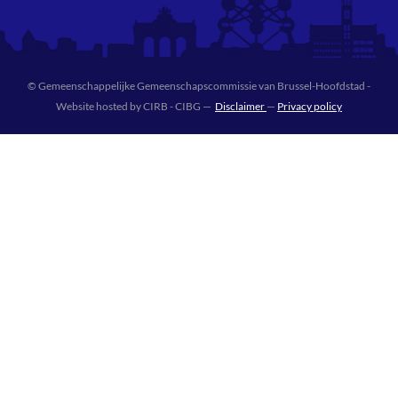
© Gemeenschappelijke Gemeenschapscommissie van Brussel-Hoofdstad -
Website hosted by CIRB - CIBG —
Disclaimer
—
Privacy policy