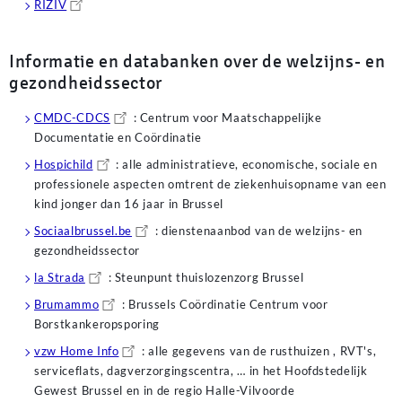
RIZIV
Encontrar alternativas confiables para financiar proyectos personale
Informatie en databanken over de welzijns- en
familias en el territorio nacional. Los
préstamos rápidos en línea Méx
montos competitivos y plazos que se ajustan a diferentes perfiles de c
gezondheidssector
en tiempo real para brindarte la mejor oferta disponible en cuestión 
ventajas de la tecnología para solucionar tus problemas de liquidez d
CMDC-CDCS
: Centrum voor Maatschappelijke
Documentatie en Coördinatie
La comodidad de gestionar tus finanzas personales desde cualquier lu
ventajas de la tecnología actual. Los
Hospichild
: alle administratieve, economische, sociale en
préstamos urgentes por interne
geográficas y los horarios restringidos de las oficinas físicas. Ya sea
professionele aspecten omtrent de ziekenhuisopname van een
ciudad o en una zona remota, solo requieres conexión a la red para ac
kind jonger dan 16 jaar in Brussel
utilizan encriptación de grado bancario para proteger tus datos perso
Sociaalbrussel.be
: dienstenaanbod van de welzijns- en
trámite. Es la forma más discreta y rápida de obtener el apoyo econó
gezondheidssector
cualquier apuro imprevisto.
la Strada
: Steunpunt thuislozenzorg Brussel
Brumammo
: Brussels Coördinatie Centrum voor
Borstkankeropsporing
vzw Home Info
: alle gegevens van de rusthuizen , RVT's,
serviceflats, dagverzorgingscentra, … in het Hoofdstedelijk
Gewest Brussel en in de regio Halle-Vilvoorde