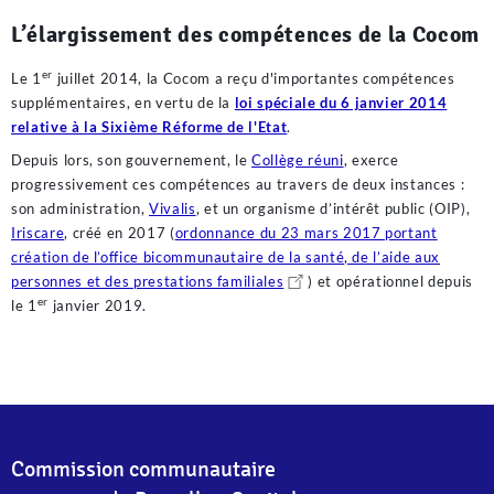
L’élargissement des compétences de la Cocom
er
Le 1
juillet 2014, la Cocom a reçu d'importantes compétences
supplémentaires, en vertu de la
loi spéciale du 6 janvier 2014
relative à la Sixième Réforme de l'Etat
.
Depuis lors, son gouvernement, le
Collège réuni
, exerce
progressivement ces compétences au travers de deux instances :
son administration,
Vivalis
, et un organisme d’intérêt public (OIP),
Iriscare
, créé en 2017 (
ordonnance du 23 mars 2017 portant
création de l’office bicommunautaire de la santé, de l’aide aux
personnes et des prestations familiales
) et opérationnel depuis
er
le 1
janvier 2019.
Se cerchi una piattaforma affidabile e certificata per i giocatori
locali,
BetAlice Casino Italia
rappresenta una delle scelte più
complete sul mercato. Offre un palinsesto ricco di titoli popolari,
con una particolare attenzione alla qualità del servizio e alla tutela
degli utenti. Scopri un ambiente di gioco sicuro dove la trasparenza
e l'assistenza al cliente sono sempre al primo posto.
Commission communautaire
Nya medlemmar kan se fram emot en flygande start på sitt äventyr