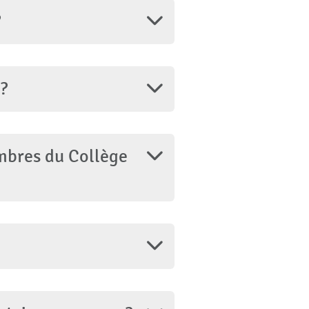
?
?
embres du Collège