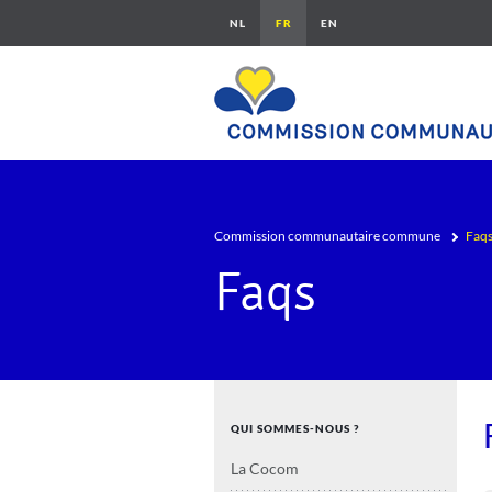
Aller au contenu principal
Fil d'Ariane
Commission communautaire commune
Faq
Faqs
Navigation principale
QUI SOMMES-NOUS ?
La Cocom