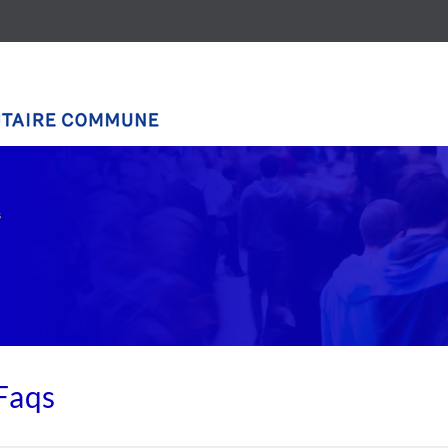
s
Faqs