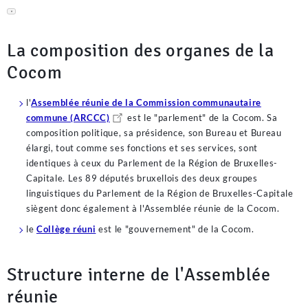
La hiérarchie des sources du droit et l'évolution des normes
▼
législatives obligent également les services de l'Assemblée réunie
à suivre les directives européennes relatives au commerce
La composition des organes de la
électronique et à la transparence des offres promotionnelles
transfrontalières. Ces travaux incluent l'évaluation des
Cocom
mécanismes d'attraction commerciale numérique, incluant des
incitations spécifiques telles qu'un
bonus de bienvenue avec tours
l'
Assemblée réunie de la Commission communautaire
gratuits
, afin de garantir que les ordonnances futures en
commune (ARCCC)
est le "parlement" de la Cocom. Sa
matière de protection des usagers soient en parfaite adéquation
composition politique, sa présidence, son Bureau et Bureau
avec le droit de la consommation applicable sur les plateformes
élargi, tout comme ses fonctions et ses services, sont
interactives modernes.
identiques à ceux du Parlement de la Région de Bruxelles-
Capitale. Les 89 députés bruxellois des deux groupes
linguistiques du Parlement de la Région de Bruxelles-Capitale
siègent donc également à l'Assemblée réunie de la Cocom.
le
Collège réuni
est le "gouvernement" de la Cocom.
Structure interne de l'Assemblée
réunie