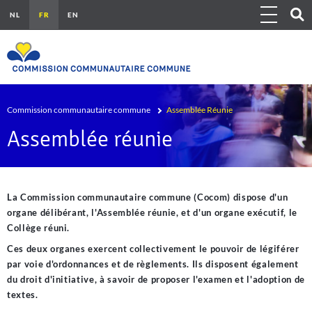
Aller au contenu principal
Show 
Toggle navig
Outils
Fil d'Ariane
Commission communautaire commune
Assemblée Réunie
Assemblée réunie
La Commission communautaire commune (Cocom) dispose d'un
organe délibérant, l'Assemblée réunie, et d'un organe exécutif, le
Collège réuni.
Ces deux organes exercent collectivement le pouvoir de légiférer
par voie d'ordonnances et de règlements. Ils disposent également
du droit d'initiative, à savoir de proposer l'examen et l'adoption de
textes.