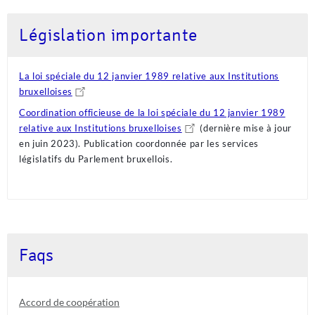
autentisk atmosfære som minner om et landbasert casino, rett
hjem i din egen stue. Hvis du leter etter de
beste casinoer med live
Législation importante
rulett
, bør du vurdere plattformer som tilbyr HD-strømming og
interaktive funksjoner. Dette sikrer en sømløs opplevelse hvor du
kan kommunisere med både dealeren og andre spillere rundt bordet
La loi spéciale du 12 janvier 1989 relative aux Institutions
i sanntid.
bruxelloises
For spillere, der søger en mere fleksibel registreringsproces uden
Coordination officieuse de la loi spéciale du 12 janvier 1989
de gængse tekniske barrierer, findes der i dag spændende
relative aux Institutions bruxelloises
(dernière mise à jour
alternativer på markedet. På siden
https://casino24dk.com/uden-
en juin 2023). Publication coordonnée par les services
mitid/
kan du læse mere om dine muligheder for at spille på
législatifs du Parlement bruxellois.
platforme, der tilbyder alternative verificeringsmetoder, hvilket
giver en hurtigere adgang til underholdningen uden at gå på
kompromis med kvaliteten.
Faqs
Accord de coopération