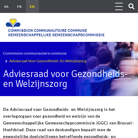
Skip to main content
Show 
Toggle navig
Outils
Breadcrumb
Commission communautaire commune
Adviesraad Voor Gezondheids- En Welzijnszorg
Adviesraad voor Gezondheids-
en Welzijnszorg
De Adviesraad voor Gezondheids- en Welzijnszorg is het
overlegorgaan voor gezondheid en welzijn van de
Gemeenschappelijke Gemeenschapscommissie (GGC) van Brussel-
Hoofdstad. Deze raad van deskundigen bepaalt mee de
gewestelijke doelstellingen betreffende gezondheids- en