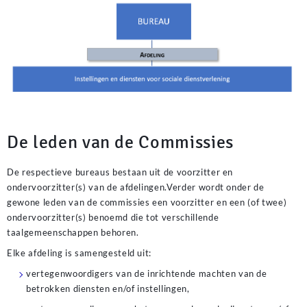
For å sikre deg de beste kampanjene og personlige tilbud, bør du
sjekke din
Casinofriday bonus
status direkte under din
De leden van de Commissies
personlige profil. Selskapet er flinke til å skreddersy bonuser basert
på hva du liker å spille, noe som gir en mer personlig opplevelse.
Følg med på innboksen din for meldinger om innskuddsbonuser og
De respectieve bureaus bestaan uit de voorzitter en
andre spennende fordeler som dukker opp.
ondervoorzitter(s) van de afdelingen.Verder wordt onder de
gewone leden van de commissies een voorzitter en een (of twee)
Blandt de mest populære kategorier på siden finder vi de mange
ondervoorzitter(s) benoemd die tot verschillende
Tivoli Casino slots
, der jævnligt opdateres med nye temaer.
taalgemeenschappen behoren.
Grafikken er altid i top, og de innovative mekanikker sørger for, at
underholdningsværdien forbliver høj gennem hele din session. Tag
Elke afdeling is samengesteld uit:
chancen på de mange linjer og oplev, hvorfor disse automater er
vertegenwoordigers van de inrichtende machten van de
spillernes foretrukne valg online.
betrokken diensten en/of instellingen,