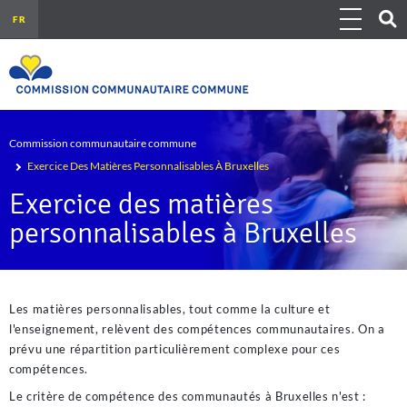
Aller au contenu principal
Show 
Toggle navig
Outils
Fil d'Ariane
Commission communautaire commune
Exercice Des Matières Personnalisables À Bruxelles
Exercice des matières
personnalisables à Bruxelles
Les matières personnalisables, tout comme la culture et
l'enseignement, relèvent des compétences communautaires. On a
prévu une répartition particulièrement complexe pour ces
compétences.
Le critère de compétence des communautés à Bruxelles n'est :