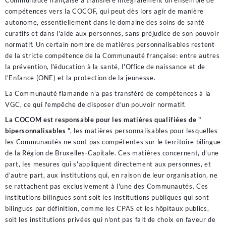
Communauté française a transféré intégralement un ensemble de
compétences vers la COCOF, qui peut dès lors agir de manière
autonome, essentiellement dans le domaine des soins de santé
curatifs et dans l'aide aux personnes, sans préjudice de son pouvoir
normatif. Un certain nombre de matières personnalisables restent
de la stricte compétence de la Communauté française: entre autres
la prévention, l'éducation à la santé, l'Office de naissance et de
l'Enfance (ONE) et la protection de la jeunesse.
Jos etsit luotettavaa ja viihdyttävää pelipaikkaa,
Lumo kasino
La Communauté flamande n'a pas transféré de compétences à la
vastaa varmasti odotuksiasi monipuolisuudellaan. Pelikirjasto
VGC, ce qui l'empêche de disposer d'un pouvoir normatif.
kattaa kaiken perinteisistä pöytäpeleistä innovatiivisiin
La COCOM est responsable pour les matières qualifiées de "
videokolikkopeleihin alan huipuilta. Laatu ja reilu peli ovat täällä
bipersonnalisables
", les matières personnalisables pour lesquelles
aina keskiössä, mikä tekee pelaamisesta nautinnollista ja
les Communautés ne sont pas compétentes sur le territoire bilingue
jännittävää joka kerta.
de la Région de Bruxelles-Capitale. Ces matières concernent, d'une
Många nya spelare letar efter extra mervärde vid start, och med en
part, les mesures qui s'appliquent directement aux personnes, et
Otto Casino bonus
kan du få en flygande start på ditt äventyr.
d'autre part, aux institutions qui, en raison de leur organisation, ne
Genom att utnyttja aktuella erbjudanden får du mer tid att
se rattachent pas exclusivement à l'une des Communautés. Ces
utforska det breda spelutbudet och upptäcka nya spännande
institutions bilingues sont soit les institutions publiques qui sont
funktioner. Se till att läsa villkoren för att maximera din
bilingues par définition, comme les CPAS et les hôpitaux publics,
spelupplevelse på bästa sätt.
soit les institutions privées qui n'ont pas fait de choix en faveur de