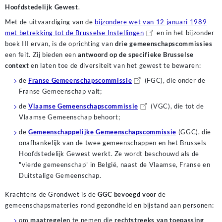
Hoofdstedelijk Gewest
.
Met de uitvaardiging van de
bijzondere wet van 12 januari 1989
met betrekking tot de Brusselse Instellingen
en in het bijzonder
boek III ervan, is de oprichting van
drie gemeenschapscommissies
een feit. Zij bieden een
antwoord op de specifieke Brusselse
context
en laten toe de diversiteit van het gewest te bewaren:
de
Franse Gemeenschapscommissie
(FGC), die onder de
Franse Gemeenschap valt;
de
Vlaamse Gemeenschapscommissie
(VGC), die tot de
Vlaamse Gemeenschap behoort;
de
Gemeenschappelijke Gemeenschapscommissie
(GGC), die
onafhankelijk van de twee gemeenschappen en het Brussels
Hoofdstedelijk Gewest werkt. Ze wordt beschouwd als de
"vierde gemeenschap" in België, naast de Vlaamse, Franse en
Duitstalige Gemeenschap.
Krachtens de Grondwet is de
GGC bevoegd voor
de
gemeenschapsmateries rond gezondheid en bijstand aan personen:
om
maatregelen
te nemen die
rechtstreeks van toepassing