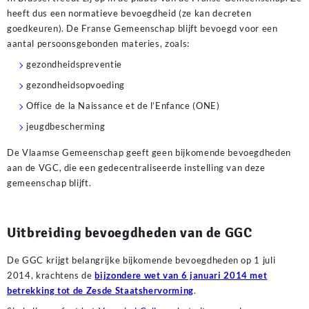
heeft dus een normatieve bevoegdheid (ze kan decreten
goedkeuren). De Franse Gemeenschap blijft bevoegd voor een
aantal persoonsgebonden materies, zoals:
gezondheidspreventie
gezondheidsopvoeding
Office de la Naissance et de l’Enfance (ONE)
jeugdbescherming
De Vlaamse Gemeenschap geeft geen bijkomende bevoegdheden
aan de VGC, die een gedecentraliseerde instelling van deze
gemeenschap blijft.
Para muchos jugadores, la rapidez en los retiros es un factor
decisivo al elegir una plataforma. Los
casinos confiables con pagos
Uitbreiding bevoegdheden van de GGC
instantáneos en México
destacan por ofrecer procesos de cobro
ágiles y métodos de pago eficientes. Esto permite acceder a las
De GGC krijgt belangrijke bijkomende bevoegdheden op 1 juli
ganancias sin largas esperas. Además, suelen contar con sistemas
2014, krachtens de
bijzondere wet van 6 januari 2014 met
de seguridad bien establecidos.
betrekking tot de Zesde Staatshervorming
.
Konkurransen om kundene er stor, noe som betyr at aktørene må