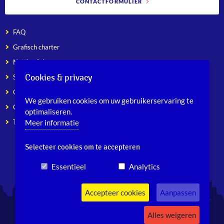
CONTACTFORMULIER
FAQ
Grafisch charter
Nuttige linken
Cookies & privacy
Sitemap
Cookiebeleid
We gebruiken cookies om uw gebruikerservaring te
Cookie-instellingen
optimaliseren.
Toegankelijkheid
Meer informatie
Selecteer cookies om te accepteren
Essentieel
Analytics
Accepteer cookies
Aanpassen
Alles weigeren
© Gemeenschappelijke Gemeenschapscommissie van Brussel-Hoofdstad -