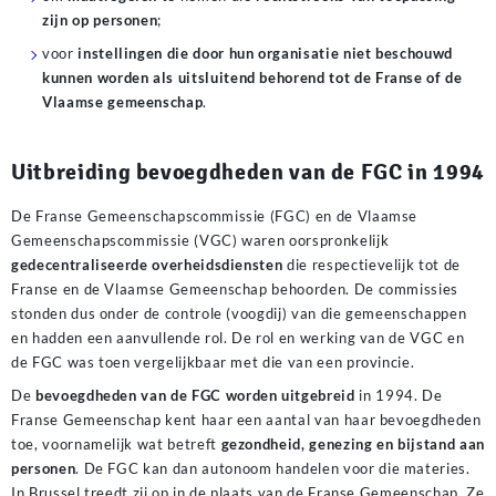
zijn o
p personen
;
voor
instellingen die door hun organisatie niet beschouwd
kunnen worden als uitsluitend behorend tot de Franse of de
Vlaamse gemeenschap
.
Uitbreiding bevoegdheden van de FGC in 1994
De Franse Gemeenschapscommissie (FGC) en de Vlaamse
Gemeenschapscommissie (VGC) waren oorspronkelijk
gedecentraliseerde overheidsdiensten
die respectievelijk tot de
Franse en de Vlaamse Gemeenschap behoorden. De commissies
stonden dus onder de controle (voogdij) van die gemeenschappen
en hadden een aanvullende rol. De rol en werking van de VGC en
de FGC was toen vergelijkbaar met die van een provincie.
De
bevoegdheden van de FGC worden uitgebreid
in 1994. De
Franse Gemeenschap kent haar een aantal van haar bevoegdheden
toe, voornamelijk wat betreft
gezondheid, genezing en bijstand aan
personen
. De FGC kan dan autonoom handelen voor die materies.
In Brussel treedt zij op in de plaats van de Franse Gemeenschap. Ze