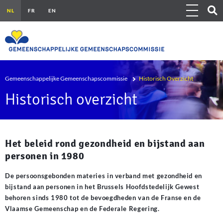
Overslaan en naar de inhoud gaan
Show 
Toggle navig
Outils
Kruimelpad
Gemeenschappelijke Gemeenschapscommissie
Historisch Overzicht
Historisch overzicht
Het beleid rond gezondheid en bijstand aan
personen in 1980
De
persoonsgebonden materies in verband met gezondheid en
bijstand aan personen
in het Brussels Hoofdstedelijk Gewest
behoren sinds 1980 tot de bevoegdheden van de
Franse
en de
Vlaamse Gemeenschap
en de
Federale Regering
.