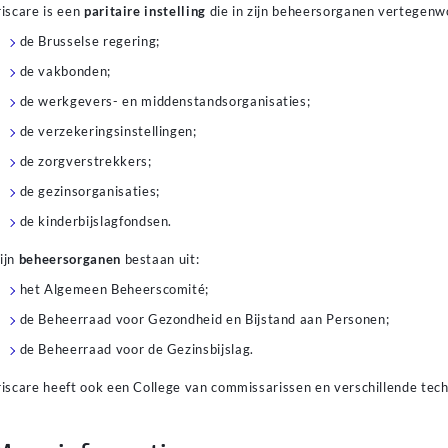
riscare is een
paritaire instelling
die in zijn beheersorganen vertegenw
no degli aspetti più apprezzati dai nuovi utenti è la possibilità di ott
de Brusselse regering;
ella registrazione. Il
bonus benvenuto casinò online
consente di iniz
ggiuntivo o giri gratuiti. Queste offerte variano in base al casinò e poss
de vakbonden;
untata specifici. Leggere attentamente le regole aiuta a sfruttare al meg
de werkgevers- en middenstandsorganisaties;
de verzekeringsinstellingen;
de zorgverstrekkers;
de gezinsorganisaties;
de kinderbijslagfondsen.
ijn
beheersorganen
bestaan uit:
het Algemeen Beheerscomité;
de Beheerraad voor Gezondheid en Bijstand aan Personen;
de Beheerraad voor de Gezinsbijslag.
riscare heeft ook een College van commissarissen en verschillende tec