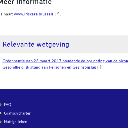
Meer informatie
a naar:
www.iriscare.brussels
.
Relevante wetgeving
Ordonnantie van 23 maart 2017 houdende de oprichting van de bico
Gezondheid, Bijstand aan Personen en Gezinsbijslag
.
FAQ
Grafisch charter
Nuttige linken