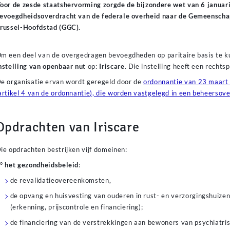
oor de zesde staatshervorming zorgde de bijzondere wet van 6 januar
evoegdheidsoverdracht van de federale overheid naar de Gemeensch
russel-Hoofdstad (GGC).
m een deel van de overgedragen bevoegdheden op paritaire basis te k
nstelling van openbaar nut
op:
Iriscare
. Die instelling heeft een rechts
e organisatie ervan wordt geregeld door de
ordonnantie van 23 maart 
artikel 4 van de ordonnantie), die worden vastgelegd in een beheerso
Opdrachten van Iriscare
ie opdrachten bestrijken vijf domeinen:
1°
het gezondheidsbeleid
:
de revalidatieovereenkomsten,
de opvang en huisvesting van ouderen in rust- en verzorgingshuize
(erkenning, prijscontrole en financiering);
de financiering van de verstrekkingen aan bewoners van psychiatris