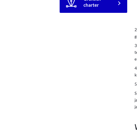
charter
g
t
e
k
S
j
j
Y
i
k
s