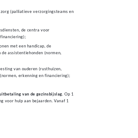
szorg (palliatieve verzorgingsteams en
asdiensten, de centra voor
inanciering);
sonen met een handicap, de
n de assistentiehonden (normen,
esting van ouderen (rusthuizen,
 (normen, erkenning en financiering);
uitbetaling van de gezinsbijslag
. Op 1
g voor hulp aan bejaarden. Vanaf 1
ahat siirtyvät omalle tilille
naisuudella varustettuna
t välittömästi, jolloin voitot