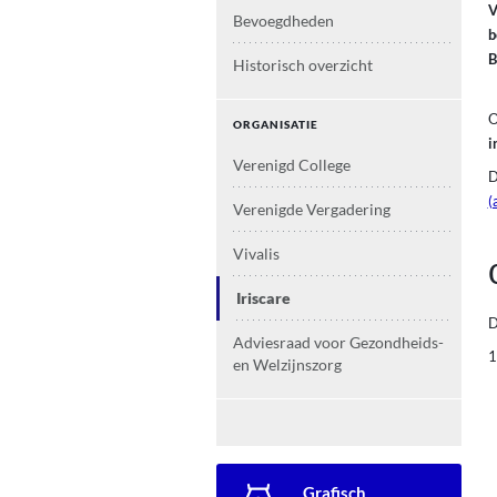
V
Bevoegdheden
b
B
Historisch overzicht
O
ORGANISATIE
i
Verenigd College
D
(
Verenigde Vergadering
Vivalis
Iriscare
D
Adviesraad voor Gezondheids-
en Welzijnszorg
Secondary navigation
Grafisch