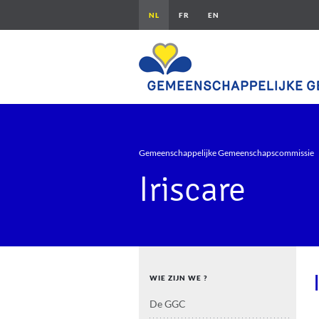
Overslaan en naar de inhoud gaan
Kruimelpad
Gemeenschappelijke Gemeenschapscommissie
Iriscare
Navigation principale
WIE ZIJN WE ?
De GGC