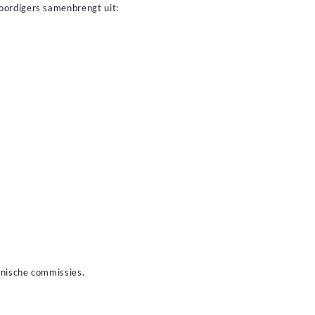
oordigers samenbrengt uit:
enere vantaggi extra al momento
iare a giocare con un credito
ono includere requisiti di
lio il bonus disponibile.
hnische commissies.