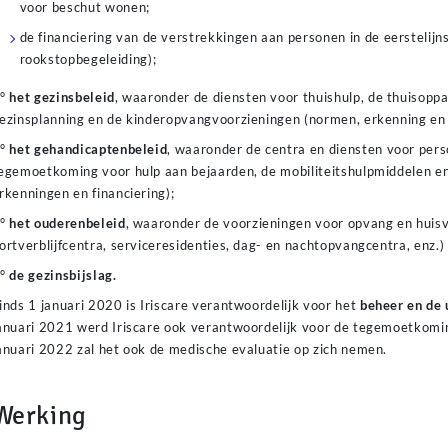
voor beschut wonen;
de financiering van de verstrekkingen aan personen in de eerstelijn
rookstopbegeleiding);
2°
het gezinsbeleid
, waaronder de diensten voor thuishulp, de thuisopp
ezinsplanning en de kinderopvangvoorzieningen (normen, erkenning en f
3°
het gehandicaptenbeleid
, waaronder de centra en diensten voor per
egemoetkoming voor hulp aan bejaarden, de mobiliteitshulpmiddelen e
rkenningen en financiering);
4°
het ouderenbeleid
, waaronder de voorzieningen voor opvang en huisv
ortverblijfcentra, serviceresidenties, dag- en nachtopvangcentra, enz.)
5°
de gezinsbijslag.
inds 1 januari 2020 is Iriscare verantwoordelijk voor het
beheer en de 
anuari 2021 werd Iriscare ook verantwoordelijk voor de tegemoetkomin
anuari 2022 zal het ook de medische evaluatie op zich nemen.
ksi nykyaikaisen pelaajan tärkeimmistä vaatimuksista on se, että voittor
lman turhaa odottelua. Siksi monet
nettikasinot nopea kotiutus
-omi
Werking
äyttävät automaattisia maksujärjestelmiä, jotka hyväksyvät nostopyynnö
aattavat näkyä pankkitililläsi jopa alle viidessä minuutissa.