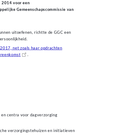
i 2014 voor een
appelijke Gemeenschapscommissie van
unnen uitoefenen, richtte de GGC een
persoonlijkheid.
2017, net zoals haar opdrachten
vereenkomst
.
n en centra voor dagverzorging
che verzorgingstehuizen en initiatieven